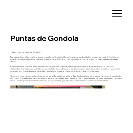
Puntas de Gondola
**Descripción de Puntas de Gondola**
Las puntas de gondola son herramientas esenciales en el mundo del merchandising y la publicidad en el punto de venta. En Marketlams,
ofrecemos puntas de gondola diseñadas para maximizar la visibilidad de tus productos y captar la atención de los clientes de manera
efectiva.
Estas estructuras, ubicadas en los extremos de las góndolas, permiten destacar promociones, nuevos lanzamientos o productos
destacados. Fabricadas con materiales de alta calidad y personalizables en diseño, nuestras puntas de gondola no solo son visualmente
atractivas, sino que también son funcionales, ayudando a organizar y optimizar el espacio en el punto de venta.
Con una correcta implementación de puntas de gondola, puedes aumentar el flujo de clientes hacia tus productos y mejorar la experiencia
de compra. En Marketlams, te acompañamos en cada paso del proceso, desde el diseño hasta la instalación, para asegurarnos de que tu
marca se destaque en el competitivo mercado de la publicidad. ¡Eleva tu marca con nuestras soluciones de merchandising!